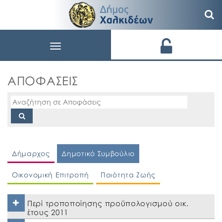
Toggle
navigation
ΑΠΟΦΑΣΕΙΣ
Δήμαρχος
Δημοτικό Συμβούλιο
Οικονομική Επιτροπή
Ποιότητα Ζωής
Περί τροποποίησης προϋπολογισμού οικ.
έτους 2011