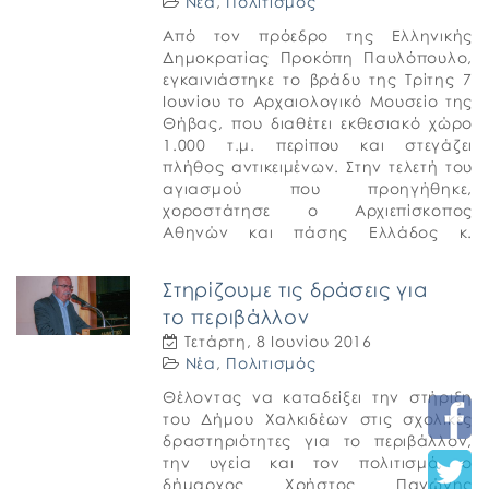
Νέα
,
Πολιτισμός
Από τον πρόεδρο της Ελληνικής
Δημοκρατίας Προκόπη Παυλόπουλο,
εγκαινιάστηκε το βράδυ της Τρίτης 7
Ιουνίου το Αρχαιολογικό Μουσείο της
Θήβας, που διαθέτει εκθεσιακό χώρο
1.000 τ.μ. περίπου και στεγάζει
πλήθος αντικειμένων. Στην τελετή του
αγιασμού που προηγήθηκε,
χοροστάτησε ο Αρχιεπίσκοπος
Αθηνών και πάσης Ελλάδος κ.
Ιερώνυμος, παρέστησαν ακόμη οι
μητροπολίτες Θηβών και Λεβαδείας κ.
Στηρίζουμε τις δράσεις για
Γεώργιος, […]
το περιβάλλον
Τετάρτη, 8 Ιουνίου 2016
Νέα
,
Πολιτισμός
Θέλοντας να καταδείξει την στήριξη
του Δήμου Χαλκιδέων στις σχολικές
δραστηριότητες για το περιβάλλον,
την υγεία και τον πολιτισμό, ο
δήμαρχος Χρήστος Παγώνης