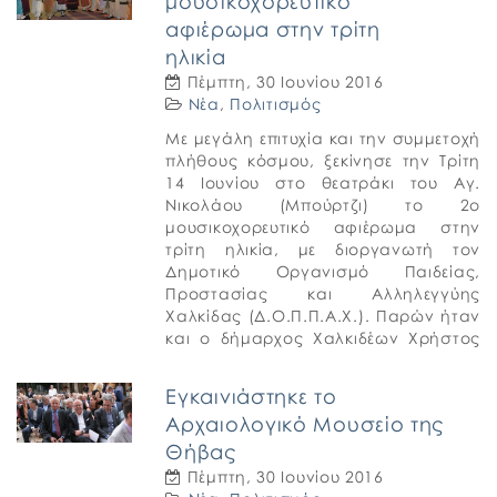
μουσικοχορευτικό
αφιέρωμα στην τρίτη
ηλικία
Πέμπτη, 30 Ιουνίου 2016
Νέα
,
Πολιτισμός
Με μεγάλη επιτυχία και την συμμετοχή
πλήθους κόσμου, ξεκίνησε την Τρίτη
14 Ιουνίου στο θεατράκι του Αγ.
Νικολάου (Μπούρτζι) το 2ο
μουσικοχορευτικό αφιέρωμα στην
τρίτη ηλικία, με διοργανωτή τον
Δημοτικό Οργανισμό Παιδείας,
Προστασίας και Αλληλεγγύης
Χαλκίδας (Δ.Ο.Π.Π.Α.Χ.). Παρών ήταν
και ο δήμαρχος Χαλκιδέων Χρήστος
Παγώνης, με αρκετούς συνεργάτες
του, ο οποίος αναφέρθηκε στις
Εγκαινιάστηκε το
προσπάθειες που […]
Αρχαιολογικό Μουσείο της
Θήβας
Πέμπτη, 30 Ιουνίου 2016