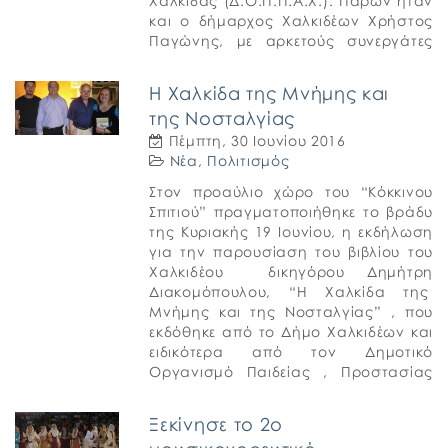
Χαλκίδας (Δ.Ο.Π.Π.Α.Χ.). Παρών ήταν
και ο δήμαρχος Χαλκιδέων Χρήστος
Παγώνης, με αρκετούς συνεργάτες
του, ο οποίος αναφέρθηκε στις
προσπάθειες που καταβάλλει η
Η Χαλκίδα της Μνήμης και
Δημοτική […]
της Νοσταλγίας
Πέμπτη, 30 Ιουνίου 2016
Νέα
,
Πολιτισμός
Στον προαύλιο χώρο του “Κόκκινου
Σπιτιού” πραγματοποιήθηκε το βράδυ
της Κυριακής 19 Ιουνίου, η εκδήλωση
για την παρουσίαση του βιβλίου του
Χαλκιδέου δικηγόρου Δημήτρη
Διακομόπουλου, “Η Χαλκίδα της
Μνήμης και της Νοσταλγίας” , που
εκδόθηκε από το Δήμο Χαλκιδέων και
ειδικότερα από τον Δημοτικό
Οργανισμό Παιδείας , Προστασίας
και Αλληλεγγύης Χαλκίδας
(ΔΟΠΠΑΧ). Τη διοργάνωσε ο […]
Ξεκίνησε το 2ο