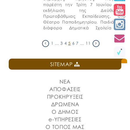
παρέστη την Τρίτη 7 Ιουνίου στην
εκδήλωση της Διεύθυνσης
Πρωτοβάθμιας Εκπαίδευσης, στο
Θέατρο Παπαδημητρίου. Παιδιά από
διάφορα Δημοτικά Σχολεία της
περιοχής παρουσίασαν
δραστηριότητες, με την καθοδήγηση
1
…
3
4
5
6
7
…
11
των εκπαιδευτικών τους, που
αφορούσαν στο […]
SITEMAP
ΝΕΑ
ΑΠΟΦΑΣΕΙΣ
ΠΡΟΚΗΡΥΞΕΙΣ
ΔΡΩΜΕΝΑ
Ο ΔΗΜΟΣ
e-ΥΠΗΡΕΣΙΕΣ
Ο ΤΟΠΟΣ ΜΑΣ