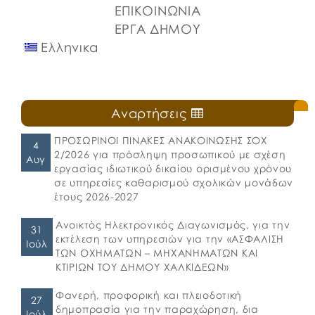
ΕΠΙΚΟΙΝΩΝΙΑ
ΕΡΓΑ ΔΗΜΟΥ
Ελληνικα
Αναρτήσεις
ΠΡΟΣΩΡΙΝΟΙ ΠΙΝΑΚΕΣ ΑΝΑΚΟΙΝΩΣΗΣ ΣΟΧ
4
2/2026 για πρόσληψη προσωπικού με σχέση
Αυγ
εργασίας ιδιωτικού δικαίου ορισμένου χρόνου
σε υπηρεσίες καθαρισμού σχολικών μονάδων
έτους 2026-2027
Ανοικτός Ηλεκτρονικός Διαγωνισμός, για την
31
εκτέλεση των υπηρεσιών για την «ΑΣΦΑΛΙΣΗ
Ιούλ
ΤΩΝ ΟΧΗΜΑΤΩΝ – ΜΗΧΑΝΗΜΑΤΩΝ ΚΑΙ
ΚΤΙΡΙΩΝ ΤΟΥ ΔΗΜΟΥ ΧΑΛΚΙΔΕΩΝ»
Φανερή, προφορική και πλειοδοτική
27
δημοπρασία για την παραχώρηση, δια
Ιούλ