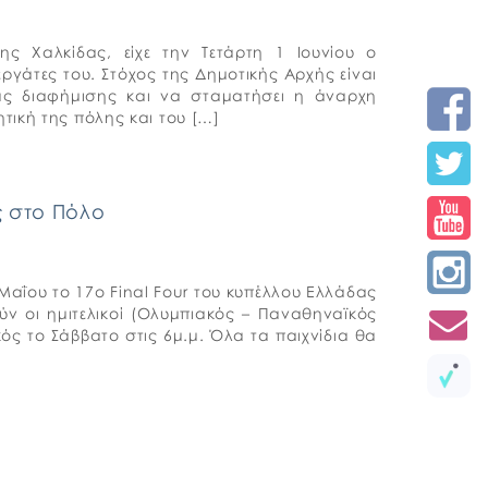
ς Χαλκίδας, είχε την Τετάρτη 1 Ιουνίου ο
γάτες του. Στόχος της Δημοτικής Αρχής είναι
ας διαφήμισης και να σταματήσει η άναρχη
τική της πόλης και του […]
ς στο Πόλο
 Μαΐου το 17ο Final Four του κυπέλλου Ελλάδας
ν οι ημιτελικοί (Ολυμπιακός – Παναθηναϊκός
λικός το Σάββατο στις 6μ.μ. Όλα τα παιχνίδια θα