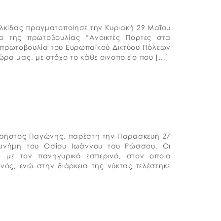
αλκίδας πραγματοποίησε την Κυριακή 29 Μαΐου
ο της πρωτοβουλίας “Ανοικτές Πόρτες στα
ν πρωτοβουλία του Ευρωπαϊκού Δικτύου Πόλεων
χώρα μας, με στόχο το κάθε οινοποιείο που […]
 Χρήστος Παγώνης, παρέστη την Παρασκευή 27
η μνήμη του Οσίου Ιωάννου του Ρώσσου. Οι
5 με τον πανηγυρικό εσπερινό, στον οποίο
νός, ενώ στην διάρκεια της νύκτας τελέστηκε