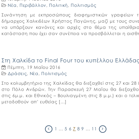
Νέα
,
Περιβάλλον
,
Πολιτική
,
Πολιτισμός
Συνάντηση με εκπροσώπους διαφημιστικών γραφείων τη
δήμαρχος Χαλκιδέων Χρήστος Παγώνης, μαζί με τους συνερ
να υπάρξουν κανόνες και αρχές στο θέμα της υπαίθρι
κατάσταση που έχει σαν συνέπεια να προσβάλλεται η αισθη
Στη Χαλκίδα το Final Four του κυπέλλου Ελλάδα
Πέμπτη, 19 Μαΐου 2016
Δράσεις
,
Νέα
,
Πολιτισμός
Στο κολυμβητήριο της Χαλκίδας θα διεξαχθεί στις 27 και 28
στο Πόλο Ανδρών. Την Παρασκευή 27 Μαΐου θα διεξαχθού
στις 6μ.μ. και Εθνικός – Βουλιαγμένη στις 8 μ.μ.) και ο τε
μεταδοθούν απ’ ευθείας […]
1
…
5
6
7
8
9
…
11