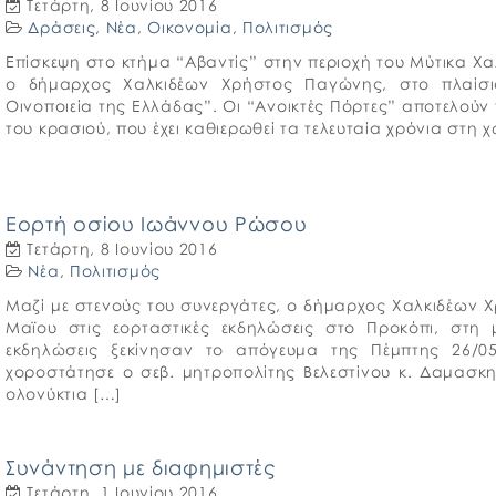
Τετάρτη, 8 Ιουνίου 2016
Δράσεις
,
Νέα
,
Οικονομία
,
Πολιτισμός
Επίσκεψη στο κτήμα “Αβαντίς” στην περιοχή του Μύτικα Χ
ο δήμαρχος Χαλκιδέων Χρήστος Παγώνης, στο πλαίσι
Οινοποιεία της Ελλάδας”. Οι “Ανοικτές Πόρτες” αποτελού
του κρασιού, που έχει καθιερωθεί τα τελευταία χρόνια στη 
Εορτή οσίου Ιωάννου Ρώσου
Τετάρτη, 8 Ιουνίου 2016
Νέα
,
Πολιτισμός
Μαζί με στενούς του συνεργάτες, ο δήμαρχος Χαλκιδέων
Μαϊου στις εορταστικές εκδηλώσεις στο Προκόπι, στ
εκδηλώσεις ξεκίνησαν το απόγευμα της Πέμπτης 26/0
χοροστάτησε ο σεβ. μητροπολίτης Βελεστίνου κ. Δαμασκη
ολονύκτια […]
Συνάντηση με διαφημιστές
Τετάρτη, 1 Ιουνίου 2016