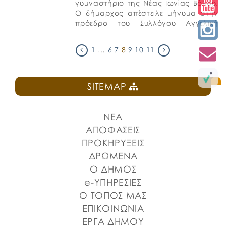
γυμναστήριο της Νέας Ιωνίας Βόλου.
Ο δήμαρχος απέστειλε μήνυμα στην
πρόεδρο του Συλλόγου Αγγελική
Φλώρου, μέσω του οποίου εξέφρασε
τα […]
1
…
6
7
8
9
10
11
SITEMAP
ΝΕΑ
ΑΠΟΦΑΣΕΙΣ
ΠΡΟΚΗΡΥΞΕΙΣ
ΔΡΩΜΕΝΑ
Ο ΔΗΜΟΣ
e-ΥΠΗΡΕΣΙΕΣ
Ο ΤΟΠΟΣ ΜΑΣ
ΕΠΙΚΟΙΝΩΝΙΑ
ΕΡΓΑ ΔΗΜΟΥ