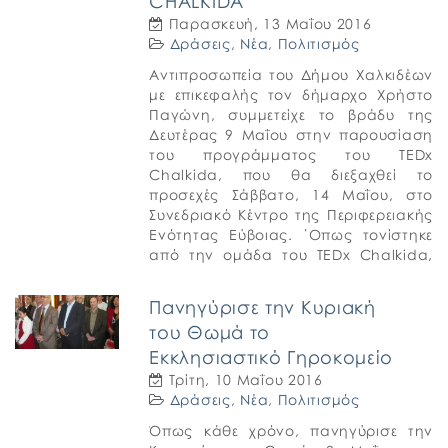
CHALKIDA
Παρασκευή, 13 Μαΐου 2016
Δράσεις
,
Νέα
,
Πολιτισμός
Αντιπροσωπεία του Δήμου Χαλκιδέων
με επικεφαλής τον δήμαρχο Χρήστο
Παγώνη, συμμετείχε το βράδυ της
Δευτέρας 9 Μαΐου στην παρουσίαση
του προγράμματος του TEDx
Chalkida, που θα διεξαχθεί το
προσεχές Σάββατο, 14 Μαΐου, στο
Συνεδριακό Κέντρο της Περιφερειακής
Ενότητας Εύβοιας. ΄Οπως τονίστηκε
από την ομάδα του TEDx Chalkida,
όραμα είναι η πόλη της Χαλκίδας να
χαράξει […]
Πανηγύρισε την Κυριακή
του Θωμά το
Εκκλησιαστικό Γηροκομείο
Τρίτη, 10 Μαΐου 2016
Δράσεις
,
Νέα
,
Πολιτισμός
Όπως κάθε χρόνο, πανηγύρισε την