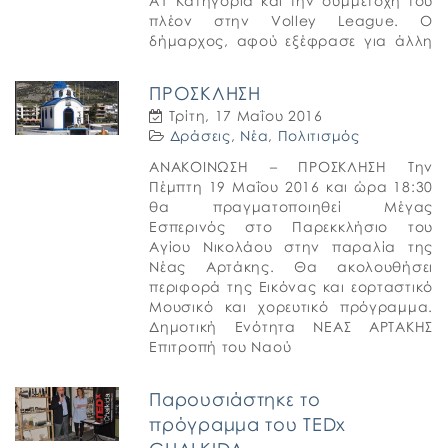
Α1 Κατηγορία και την συμμετοχή του
πλέον στην Volley League. Ο
δήμαρχος, αφού εξέφρασε για άλλη
μια φορά τα συγχαρητήριά […]
ΠΡΟΣΚΛΗΣΗ
Τρίτη, 17 Μαΐου 2016
Δράσεις
,
Νέα
,
Πολιτισμός
ΑΝΑΚΟΙΝΩΣΗ – ΠΡΟΣΚΛΗΣΗ Την
Πέμπτη 19 Μαΐου 2016 και ώρα 18:30
θα πραγματοποιηθεί Μέγας
Εσπερινός στο Παρεκκλήσιο του
Αγίου Νικολάου στην παραλία της
Νέας Αρτάκης. Θα ακολουθήσει
περιφορά της Εικόνας και εορταστικό
Μουσικό και χορευτικό πρόγραμμα.
Δημοτική Ενότητα ΝΕΑΣ ΑΡΤΑΚΗΣ
Επιτροπή του Ναού
Παρουσιάστηκε το
πρόγραμμα του TEDx