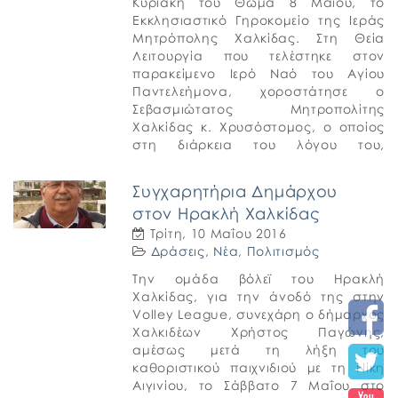
Κυριακή του Θωμά 8 Μαΐου, το
Εκκλησιαστικό Γηροκομείο της Ιεράς
Μητρόπολης Χαλκίδας. Στη Θεία
Λειτουργία που τελέστηκε στον
παρακείμενο Ιερό Ναό του Αγίου
Παντελεήμονα, χοροστάτησε ο
Σεβασμιώτατος Μητροπολίτης
Χαλκίδας κ. Χρυσόστομος, ο οποίος
στη διάρκεια του λόγου του,
αναφέρθηκε στην προσφορά του
Γηροκομείου, καθώς επίσης στους
Συγχαρητήρια Δημάρχου
κτήτορές του, τους ευεργέτες […]
στον Ηρακλή Χαλκίδας
Τρίτη, 10 Μαΐου 2016
Δράσεις
,
Νέα
,
Πολιτισμός
Την ομάδα βόλεϊ του Ηρακλή
Χαλκίδας, για την άνοδό της στην
Volley League, συνεχάρη ο δήμαρχος
Χαλκιδέων Χρήστος Παγώνης,
αμέσως μετά τη λήξη του
καθοριστικού παιχνιδιού με τη Νίκη
Αιγινίου, το Σάββατο 7 Μαΐου στο