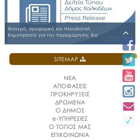
ΠΑΡΑΡΤΗΜΑ Α’ ΜΕΛΕΤΗ ΑΣΦΑΛΕΙΕΣ ΕΠΕΞΕΡΓΑΣΙΜΗ
2026-2027 09-07-2026 ΠΑΡΑΡΤΗΜΑ Β ΕΕΕΣ PDF_signed
ΠΕΡΙΛΗΨΗ ΔΙΑΚΗΡΥΞΗΣ ΑΣΦΑΛΕΙΕΣ_signed
Φανερή, προφορική και πλειοδοτική
δημοπρασία για την παραχώρηση, δια
εκμισθώσεως, του ιδιαίτερου δικαιώματος
χρήσης τμήματος κοινόχρηστου δημοτικού
Δευτέρα, 27 Ιουλίου 2026
χώρου στην Πλατεία Ελευθερίας
SITEMAP
ΠΡΟΚΗΡΥΞΗ ΚΑΝΤΙΝΑ ΠΛΑΤΕΙΑΣ ΕΛΕΥΘΕΡΙΑΣ
ΝΕΑ
ΑΠΟΦΑΣΕΙΣ
ΠΡΟΚΗΡΥΞΕΙΣ
ΔΡΩΜΕΝΑ
Ο ΔΗΜΟΣ
e-ΥΠΗΡΕΣΙΕΣ
Ο ΤΟΠΟΣ ΜΑΣ
ΕΠΙΚΟΙΝΩΝΙΑ