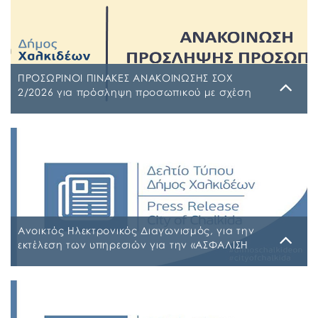
ΠΡΟΣΩΡΙΝΟΙ ΠΙΝΑΚΕΣ ΑΝΑΚΟΙΝΩΣΗΣ ΣΟΧ
2/2026 για πρόσληψη προσωπικού με σχέση
εργασίας ιδιωτικού δικαίου ορισμένου χρόνου
σε υπηρεσίες καθαρισμού σχολικών μονάδων
Τρίτη, 4 Αυγούστου 2026
έτους 2026-2027
ΠΙΝΑΚΑΣ ΑΠΟΡΡΙΠΤΕΩΝ Ψ7ΨΦΩΗΑ-Ο9Π ΠΡΟΣΩΡΙΝΟΣ
ΠΙΝΑΚΑΣ ΚΑΤΑΤΑΞΗΣ ΣΥΜΜΕΤΕΧΟΝΤΩΝ 1 ΡΗΒΖΩΗΑ-
Ρ5Τ-1 ΠΡΟΣΩΡΙΝΟΣ ΠΙΝΑΚΑΣ ΜΕΡΙΚΗΣ ΑΠΑΣΧΟΛΗΣΗΣ
ΨΔΑΚΩΗΑ-ΑΟ3 ΠΡΟΣΩΡΙΝΟΣ ΠΙΝΑΚΑΣ ΠΛΗΡΟΥΣ
ΑΠΑΣΧΟΛΗΣΗΣ ΨΦΑ4ΩΗΑ-ΦΣΒ ΠΡΟΣΩΡΙΝΟΣ ΠΙΝΑΚΑΣ
ΣΥΜΜΕΤΕΧΟΝΤΩΝ 6ΖΛΚΩΗΑ-ΠΩΗ
Ανοικτός Ηλεκτρονικός Διαγωνισμός, για την
εκτέλεση των υπηρεσιών για την «ΑΣΦΑΛΙΣΗ
ΤΩΝ ΟΧΗΜΑΤΩΝ – ΜΗΧΑΝΗΜΑΤΩΝ ΚΑΙ ΚΤΙΡΙΩΝ
ΤΟΥ ΔΗΜΟΥ ΧΑΛΚΙΔΕΩΝ»
Παρασκευή, 31 Ιουλίου 2026
Α.Δ.Ε. 776-2026 ΚΗΜΔΗΣ ΠΑΡΑΡΤΗΜΑ Α’ ΜΕΛΕΤΗ
ΑΣΦΑΛΕΙΕΣ 2026-2027 09-07-2026_signed