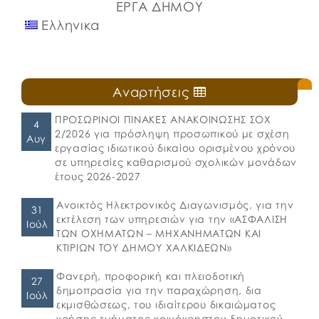
ΕΡΓΑ ΔΗΜΟΥ
Ελληνικα
Αναρτήσεις
ΠΡΟΣΩΡΙΝΟΙ ΠΙΝΑΚΕΣ ΑΝΑΚΟΙΝΩΣΗΣ ΣΟΧ
4
2/2026 για πρόσληψη προσωπικού με σχέση
Αυγ
εργασίας ιδιωτικού δικαίου ορισμένου χρόνου
σε υπηρεσίες καθαρισμού σχολικών μονάδων
έτους 2026-2027
Ανοικτός Ηλεκτρονικός Διαγωνισμός, για την
31
εκτέλεση των υπηρεσιών για την «ΑΣΦΑΛΙΣΗ
Ιούλ
ΤΩΝ ΟΧΗΜΑΤΩΝ – ΜΗΧΑΝΗΜΑΤΩΝ ΚΑΙ
ΚΤΙΡΙΩΝ ΤΟΥ ΔΗΜΟΥ ΧΑΛΚΙΔΕΩΝ»
Φανερή, προφορική και πλειοδοτική
27
δημοπρασία για την παραχώρηση, δια
Ιούλ
εκμισθώσεως, του ιδιαίτερου δικαιώματος
χρήσης τμήματος κοινόχρηστου δημοτικού