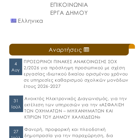
ΕΠΙΚΟΙΝΩΝΙΑ
ΕΡΓΑ ΔΗΜΟΥ
Ελληνικα
Αναρτήσεις
ΠΡΟΣΩΡΙΝΟΙ ΠΙΝΑΚΕΣ ΑΝΑΚΟΙΝΩΣΗΣ ΣΟΧ
4
2/2026 για πρόσληψη προσωπικού με σχέση
Αυγ
εργασίας ιδιωτικού δικαίου ορισμένου χρόνου
σε υπηρεσίες καθαρισμού σχολικών μονάδων
έτους 2026-2027
Ανοικτός Ηλεκτρονικός Διαγωνισμός, για την
31
εκτέλεση των υπηρεσιών για την «ΑΣΦΑΛΙΣΗ
Ιούλ
ΤΩΝ ΟΧΗΜΑΤΩΝ – ΜΗΧΑΝΗΜΑΤΩΝ ΚΑΙ
ΚΤΙΡΙΩΝ ΤΟΥ ΔΗΜΟΥ ΧΑΛΚΙΔΕΩΝ»
Φανερή, προφορική και πλειοδοτική
27
δημοπρασία για την παραχώρηση, δια
Ιούλ