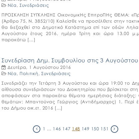
Νέα
,
Συνεδριάσεις
ΠΡΟΣΚΛΗΣΗ ΣΥΓΚΛΗΣΗΣ ΟικονομικHς ΕπιτροΠΗς ΘΕΜΑ: «Πρ
(Άρθρο 75, Ν. 3852/10) Καλείσθε να προσέλθετε στην τακτ
θα διεξαχθεί στο Δημοτικό Κατάστημα επί των οδών Ληλα
Αυγούστου έτους 2016, ημέρα Tρίτη και ώρα 13.00 μ
παρακάτω […]
Συνεδρίαση Δημ. Συμβουλίου στις 3 Αυγούστου
Δευτέρα, 1 Αυγούστου 2016
Νέα
,
Πολιτική
,
Συνεδριάσεις
Συνεδριάζει την Τετάρτη 3 Αυγούστου και ώρα 19:00 το Δη
αίθουσα συνεδριάσεων του Διοικητηρίου που βρίσκεται στη
αποφάσεων στα παρακάτω θέματα ημερήσιας διάταξης:
θεμάτων: Μπαντούνας Γεώργιος (Αντιδήμαρχος) 1. Περί
του Δήμου οικ.ετ. 2016 […]
1
…
146
147
148
149
150
151