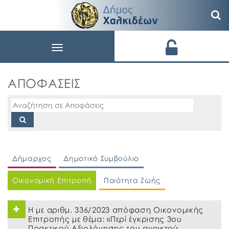
Toggle
navigation
ΑΠΟΦΑΣΕΙΣ
Δήμαρχος
Δημοτικό Συμβούλιο
Οικονομική Επιτροπή
Ποιότητα Ζωής
Η με αριθμ. 336/2023 απόφαση Οικονομικής
Επιτροπής με θέμα: «Περί έγκρισης 3ου
Πρακτικού Αξιολόγησης του ανοικτού