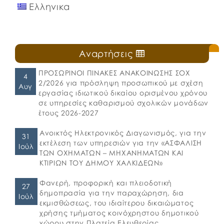
Ελληνικα
Αναρτήσεις
ΠΡΟΣΩΡΙΝΟΙ ΠΙΝΑΚΕΣ ΑΝΑΚΟΙΝΩΣΗΣ ΣΟΧ
4
2/2026 για πρόσληψη προσωπικού με σχέση
Αυγ
εργασίας ιδιωτικού δικαίου ορισμένου χρόνου
σε υπηρεσίες καθαρισμού σχολικών μονάδων
έτους 2026-2027
Ανοικτός Ηλεκτρονικός Διαγωνισμός, για την
31
εκτέλεση των υπηρεσιών για την «ΑΣΦΑΛΙΣΗ
Ιούλ
ΤΩΝ ΟΧΗΜΑΤΩΝ – ΜΗΧΑΝΗΜΑΤΩΝ ΚΑΙ
ΚΤΙΡΙΩΝ ΤΟΥ ΔΗΜΟΥ ΧΑΛΚΙΔΕΩΝ»
Φανερή, προφορική και πλειοδοτική
27
δημοπρασία για την παραχώρηση, δια
Ιούλ
εκμισθώσεως, του ιδιαίτερου δικαιώματος
χρήσης τμήματος κοινόχρηστου δημοτικού
χώρου στην Πλατεία Ελευθερίας