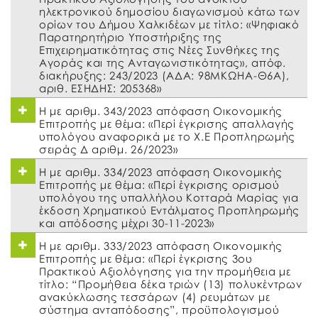
ηλεκτρονικού δημοσίου διαγωνισμού κάτω των
ορίων του Δήμου Χαλκιδέων με τίτλο: «Ψηφιακό
Παρατηρητήριο Υποστήριξης της
Επιχειρηματικότητας στις Νέες Συνθήκες της
Αγοράς και της Ανταγωνιστικότητας», απόφ.
διακήρυξης: 243/2023 (ΑΔΑ: 98ΜΚΩΗΑ-Θ6Α),
αριθ. ΕΣΗΔΗΣ: 205368»
Η με αριθμ. 343/2023 απόφαση Οικονομικής
Επιτροπής με θέμα: «Περί έγκρισης απαλλαγής
υπολόγου αναφορικά με το Χ.Ε Προπληρωμής
σειράς Δ αριθμ. 26/2023»
Η με αριθμ. 334/2023 απόφαση Οικονομικής
Επιτροπής με θέμα: «Περί έγκρισης ορισμού
υπολόγου της υπαλλήλου Κοτταρά Μαρίας για
έκδοση Χρηματικού Εντάλματος Προπληρωμής
και απόδοσης μέχρι 30-11-2023»
H με αριθμ. 333/2023 απόφαση Οικονομικής
Επιτροπής με θέμα: «Περί έγκρισης 3ου
Πρακτικού Αξιολόγησης για την προμήθεια με
τίτλο: “Προμήθεια δέκα τριών (13) πολυκέντρων
ανακύκλωσης τεσσάρων (4) ρευμάτων με
σύστημα ανταπόδοσης”, προϋπολογισμού