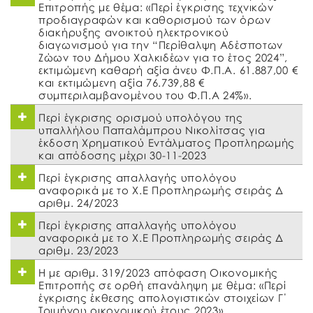
Επιτροπής με θέμα: «Περί έγκρισης τεχνικών
προδιαγραφών και καθορισμού των όρων
διακήρυξης ανοικτού ηλεκτρονικού
διαγωνισμού για την “Περίθαλψη Αδέσποτων
Ζώων του Δήμου Χαλκιδέων για το έτος 2024”,
εκτιμώμενη καθαρή αξία άνευ Φ.Π.Α. 61.887,00 €
και εκτιμώμενη αξία 76.739,88 €
συμπεριλαμβανομένου του Φ.Π.Α 24%».
Περί έγκρισης ορισμού υπολόγου της
υπαλλήλου Παπαλάμπρου Νικολίτσας για
έκδοση Χρηματικού Εντάλματος Προπληρωμής
και απόδοσης μέχρι 30-11-2023
Περί έγκρισης απαλλαγής υπολόγου
αναφορικά με το Χ.Ε Προπληρωμής σειράς Δ
αριθμ. 24/2023
Περί έγκρισης απαλλαγής υπολόγου
αναφορικά με το Χ.Ε Προπληρωμής σειράς Δ
αριθμ. 23/2023
Η με αριθμ. 319/2023 απόφαση Οικονομικής
Επιτροπής σε ορθή επανάληψη με θέμα: «Περί
έγκρισης έκθεσης απολογιστικών στοιχείων Γ΄
Τριμήνου οικονομικού έτους 2023»