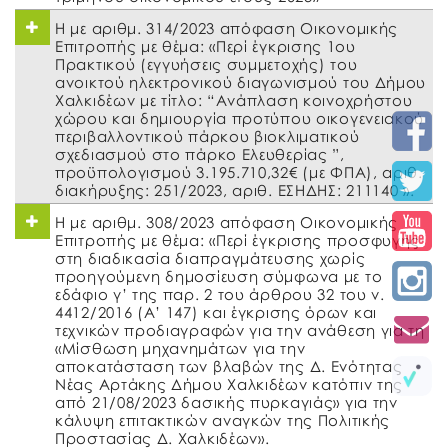
Η με αριθμ. 314/2023 απόφαση Οικονομικής
Επιτροπής με θέμα: «Περί έγκρισης 1ου
Πρακτικού (εγγυήσεις συμμετοχής) του
ανοικτού ηλεκτρονικού διαγωνισμού του Δήμου
Χαλκιδέων με τίτλο: “Ανάπλαση κοινοχρήστου
χώρου και δημιουργία προτύπου οικογενειακού
περιβαλλοντικού πάρκου βιοκλιματικού
σχεδιασμού στο πάρκο Ελευθερίας ”,
προϋπολογισμού 3.195.710,32€ (με ΦΠΑ), αριθ.
διακήρυξης: 251/2023, αριθ. ΕΣΗΔΗΣ: 211140 ».
Η με αριθμ. 308/2023 απόφαση Οικονομικής
Επιτροπής με θέμα: «Περί έγκρισης προσφυγής
στη διαδικασία διαπραγμάτευσης χωρίς
προηγούμενη δημοσίευση σύμφωνα με το
εδάφιο γ’ της παρ. 2 του άρθρου 32 του ν.
4412/2016 (Α’ 147) και έγκρισης όρων και
τεχνικών προδιαγραφών για την ανάθεση για τη
«Μίσθωση μηχανημάτων για την
αποκατάσταση των βλαβών της Δ. Ενότητας
Νέας Αρτάκης Δήμου Χαλκιδέων κατόπιν της
από 21/08/2023 δασικής πυρκαγιάς» για την
κάλυψη επιτακτικών αναγκών της Πολιτικής
Προστασίας Δ. Χαλκιδέων».