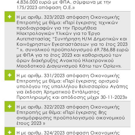
4.836.000 ευρώ με ΦΠΑ, σύμφωνα με την
175/2023 απόφαση Ο.Ε.»
Η με αριθμ. 323/2023 απόφαση Οικονομικής
Επιτροπής με θέμα: «Περί έγκρισης τεχνικών
προδιαγραφών για την Προμήθεια
Ηλεκτρολογικών Υλικών για το Έργο
Αυτεπιστασίας “Συντήρηση Η/Μ Δημοτικών και
Κοινόχρηστων Εγκαταστάσεων για το έτος 2023
” », συνολικού προϋπολογισμού 69.786,88 ευρώ
με ΦΠΑ για το έτος 2023 και καθορισμού των
όρων διακήρυξης Ανοικτού Ηλεκτρονικού
Μειοδοτικού Διαγωνισμού Κάτω των Ορίων».
Η με αριθμ. 331/2023 απόφαση Οικονομικής
Επιτροπής με θέμα: «Περί έγκρισης ορισμού
υπολόγου της υπαλλήλου Βελισσαρίου Αγάπης
για έκδοση Χρηματικού Εντάλματος
Προπληρωμής και απόδοσης μέχρι 30-11-2023»
Η με αριθμ. 322/2023 απόφαση Οικονομικής
Επιτροπής με θέμα: «Περί έγκρισης 8ης
αναμόρφωσης προϋπολογισμού οικονομικού
έτους 2023 »
Η με αριθμ. 324/2023 απόφαση Οικονομικής