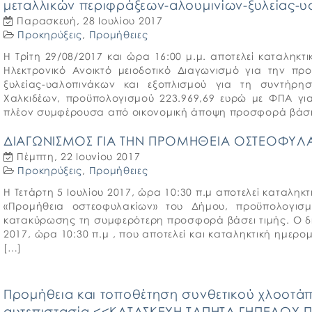
μεταλλικών περιφράξεων-αλουμινίων-ξυλείας-υ
Παρασκευή, 28 Ιουλίου 2017
Προκηρύξεις
,
Προμήθειες
Η Τρίτη 29/08/2017 και ώρα 16:00 μ.μ. αποτελεί καταλη
Ηλεκτρονικό Ανοικτό μειοδοτικό Διαγωνισμό για την πρ
ξυλείας-υαλοπινάκων και εξοπλισμού για τη συντήρ
Χαλκιδέων, προϋπολογισμού 223.969,69 ευρώ με ΦΠΑ για
πλέον συμφέρουσα από οικονομική άποψη προσφορά βάση
ΔΙΑΓΩΝΙΣΜΟΣ ΓΙΑ ΤΗΝ ΠΡΟΜΗΘΕΙΑ ΟΣΤΕΟΦΥΛΑΚ
Πέμπτη, 22 Ιουνίου 2017
Προκηρύξεις
,
Προμήθειες
Η Τετάρτη 5 Ιουλίου 2017, ώρα 10:30 π.μ αποτελεί καταλη
«Προμήθεια οστεοφυλακίων» του Δήμου, προϋπολογισμ
κατακύρωσης τη συμφερότερη προσφορά βάσει τιμής. Ο δια
2017, ώρα 10:30 π.μ , που αποτελεί και καταληκτική ημερο
[…]
Προμήθεια και τοποθέτηση συνθετικού χλοοτάπη
αυτεπιστασία <<ΚΑΤΑΣΚΕΥΗ ΤΑΠΗΤΑ ΓΗΠΕΔΟΥ Π