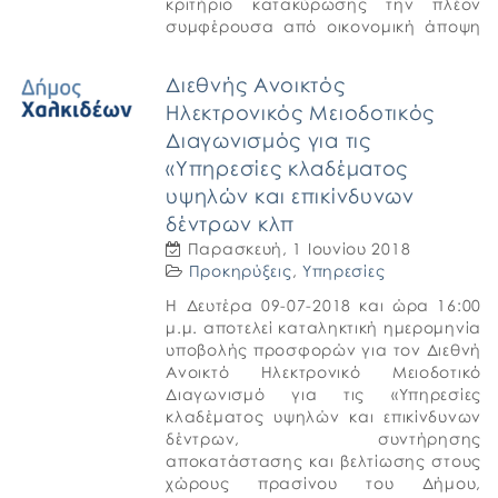
κριτήριο κατακύρωσης την πλέον
συμφέρουσα από οικονομική άποψη
προσφορά βάσει τιμής και σύμφωνα
με τις σχετικές διατάξεις του Νόμου
Διεθνής Ανοικτός
4412/2016. Ο […]
Ηλεκτρονικός Μειοδοτικός
Διαγωνισμός για τις
«Υπηρεσίες κλαδέματος
υψηλών και επικίνδυνων
δέντρων κλπ
Παρασκευή, 1 Ιουνίου 2018
Προκηρύξεις
,
Υπηρεσίες
Η Δευτέρα 09-07-2018 και ώρα 16:00
μ.μ. αποτελεί καταληκτική ημερομηνία
υποβολής προσφορών για τον Διεθνή
Ανοικτό Ηλεκτρονικό Μειοδοτικό
Διαγωνισμό για τις «Υπηρεσίες
κλαδέματος υψηλών και επικίνδυνων
δέντρων, συντήρησης
αποκατάστασης και βελτίωσης στους
χώρους πρασίνου του Δήμου,