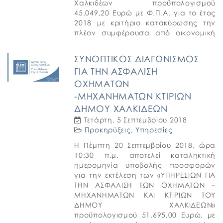
Χαλκιδέων προϋπολογισμού
45.049,20 Ευρώ με Φ.Π.Α. για το έτος
2018 με κριτήριο κατακύρωσης την
πλέον συμφέρουσα από οικονομική
άποψη προσφορά βάσει τιμής και
σύμφωνα με τις σχετικές διατάξεις του
ΣΥΝΟΠΤΙΚΟΣ ΔΙΑΓΩΝΙΣΜΟΣ
Νόμου 4412/2016. Ο διαγωνισμός […]
ΓΙΑ ΤΗΝ ΑΣΦΑΛΙΣΗ
ΟΧΗΜΑΤΩΝ
-ΜΗΧΑΝΗΜΑΤΩΝ ΚΤΙΡΙΩΝ
ΔΗΜΟΥ ΧΑΛΚΙΔΕΩΝ
Τετάρτη, 5 Σεπτεμβρίου 2018
Προκηρύξεις
,
Υπηρεσίες
Η Πέμπτη 20 Σεπτεμβρίου 2018, ώρα
10:30 π.μ. αποτελεί καταληκτική
ημερομηνία υποβολής προσφορών
για την εκτέλεση των «ΥΠΗΡΕΣΙΩΝ ΓΙΑ
ΤΗΝ ΑΣΦAΛΙΣΗ ΤΩΝ ΟΧΗΜAΤΩΝ –
ΜΗΧΑΝΗΜAΤΩΝ ΚΑΙ ΚΤΙΡIΩΝ ΤΟΥ
ΔHΜΟΥ ΧΑΛΚΙΔEΩΝ»
προϋπολογισμού 51.695,00 Ευρώ, με