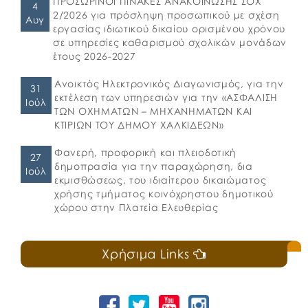
ΠΡΟΣΩΡΙΝΟΙ ΠΙΝΑΚΕΣ ΑΝΑΚΟΙΝΩΣΗΣ ΣΟΧ
4
2/2026 για πρόσληψη προσωπικού με σχέση
Αυγ
εργασίας ιδιωτικού δικαίου ορισμένου χρόνου
σε υπηρεσίες καθαρισμού σχολικών μονάδων
έτους 2026-2027
Ανοικτός Ηλεκτρονικός Διαγωνισμός, για την
31
εκτέλεση των υπηρεσιών για την «ΑΣΦΑΛΙΣΗ
Ιούλ
ΤΩΝ ΟΧΗΜΑΤΩΝ – ΜΗΧΑΝΗΜΑΤΩΝ ΚΑΙ
ΚΤΙΡΙΩΝ ΤΟΥ ΔΗΜΟΥ ΧΑΛΚΙΔΕΩΝ»
Φανερή, προφορική και πλειοδοτική
27
δημοπρασία για την παραχώρηση, δια
Ιούλ
εκμισθώσεως, του ιδιαίτερου δικαιώματος
χρήσης τμήματος κοινόχρηστου δημοτικού
χώρου στην Πλατεία Ελευθερίας
Χρήσιμα Links