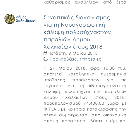
καθαρισμού αλσύλλιων από ξερά
χόρτα για προστασία από πυρκαγιές,
καθαρισμού ερεισμάτων οδών από
Συνοπτικός διαγωνισμός
ξερά χόρτα, εκτέλεσης ψεκασμών με
για τη Ναυαγοσωστική
βιολογικό […]
κάλυψη πολυσύχναστων
παραλιών Δήμου
Χαλκιδέων έτους 2018
Τετάρτη, 9 Μαΐου 2018
Προκηρύξεις
,
Υπηρεσίες
Η 21 Μαΐου 2018, ώρα 10:30 π.μ.
αποτελεί καταληκτική ημερομηνία
υποβολής προσφορών για τις
εργασίες για τη «Ναυαγοσωστική
κάλυψη πολυσύχναστων παραλιών
Δήμου Χαλκιδέων έτους 2018»
προϋπολογισμού 74.400,00 Ευρώ με
Φ.Π.Α., με κριτήριο κατακύρωσης την
πλέον συμφέρουσα, από οικονομική
άποψη προσφορά, βάσει τιμής και
σύμφωνα με τις σχετικές διατάξεις του