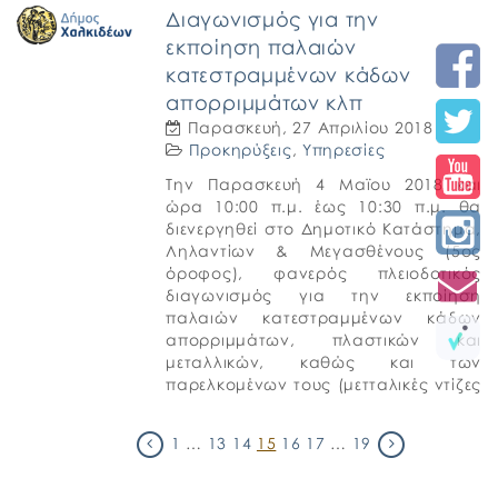
Νόμου 4412/2016. Ο διαγωνισμός θα
Διαγωνισμός για την
διεξαχθεί […]
εκποίηση παλαιών
κατεστραμμένων κάδων
απορριμμάτων κλπ
Παρασκευή, 27 Απριλίου 2018
Προκηρύξεις
,
Υπηρεσίες
Την Παρασκευή 4 Μαϊου 2018 και
ώρα 10:00 π.μ. έως 10:30 π.μ. θα
διενεργηθεί στο Δημοτικό Κατάστημα,
Ληλαντίων & Μεγασθένους (5ος
όροφος), φανερός πλειοδοτικός
διαγωνισμός για την εκποίηση
παλαιών κατεστραμμένων κάδων
απορριμμάτων, πλαστικών και
μεταλλικών, καθώς και των
παρελκομένων τους (μετταλικές ντίζες
και τροχοί). 6ΖΜΖΩΗΑ-Μ3Μ
ΠΕΡΙΛΗΨΗ ΔΙΑΚΗΡΥΞΗΣ
1
…
13
14
15
16
17
…
19